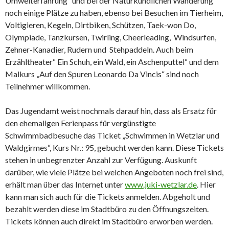
Umwelterfahrung“ und bei der Naturkundlichen Wanderung
noch einige Plätze zu haben, ebenso bei Besuchen im Tierheim,
Voltigieren, Kegeln, Dirtbiken, Schützen, Taek-won Do,
Olympiade, Tanzkursen, Twirling, Cheerleading, Windsurfen,
Zehner-Kanadier, Rudern und Stehpaddeln. Auch beim
Erzähltheater“ Ein Schuh, ein Wald, ein Aschenputtel“ und dem
Malkurs „Auf den Spuren Leonardo Da Vincis“ sind noch
Teilnehmer willkommen.
Das Jugendamt weist nochmals darauf hin, dass als Ersatz für
den ehemaligen Ferienpass für vergünstigte
Schwimmbadbesuche das Ticket „Schwimmen in Wetzlar und
Waldgirmes“, Kurs Nr.: 95, gebucht werden kann. Diese Tickets
stehen in unbegrenzter Anzahl zur Verfügung. Auskunft
darüber, wie viele Plätze bei welchen Angeboten noch frei sind,
erhält man über das Internet unter
www.juki-wetzlar.de
. Hier
kann man sich auch für die Tickets anmelden. Abgeholt und
bezahlt werden diese im Stadtbüro zu den Öffnungszeiten.
Tickets können auch direkt im Stadtbüro erworben werden.