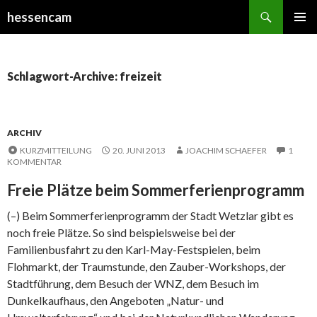
Suchen
hessencam
SPRINGE
PRIMÄR
ZUM
MENÜ
INHALT
Schlagwort-Archive: freizeit
ARCHIV
KURZMITTEILUNG
20. JUNI 2013
JOACHIM SCHAEFER
1
KOMMENTAR
Freie Plätze beim Sommerferienprogramm
(–) Beim Sommerferienprogramm der Stadt Wetzlar gibt es
noch freie Plätze. So sind beispielsweise bei der
Familienbusfahrt zu den Karl-May-Festspielen, beim
Flohmarkt, der Traumstunde, den Zauber-Workshops, der
Stadtführung, dem Besuch der WNZ, dem Besuch im
Dunkelkaufhaus, den Angeboten „Natur- und