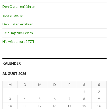
Den Osten (er)fahren
Spurensuche
Den Osten erfahren
Kein Tag zum Feiern
Nie wieder ist JETZT!
KALENDER
AUGUST 2026
M
D
M
D
F
S
S
1
2
3
4
5
6
7
8
9
10
11
12
13
14
15
16