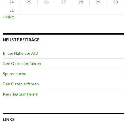
24
25
26
27
28
29
30
31
« März
NEUSTE BEITRÄGE
In der Nähe der AfD
Den Osten (er)fahren
Spurensuche
Den Osten erfahren
Kein Tag zum Feiern
LINKS