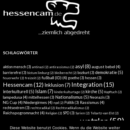
SCHLAGWÖRTER
asyl
(8)
august bebel
(4)
aktion mensch
(3)
antinazi
(2)
antirassismus
(2)
demokratie
(5)
barrierefrei
(3)
bozkurt
(3)
bistum limburg
(2)
bleiberecht
(2)
fußball (ID)
(4)
goethe
(3)
hessen
(3)
feuerwehr
(2)
freizeit
(2)
Integration
(15)
Hessencam
(12)
Inklusion
(7)
Islam
(7)
interkulturell
(5)
kirche
(5)
kinderkulturtage
(2)
Kopftuch
(2)
Nationalismus
(5)
lampedusa
(4)
mittelhessen
(3)
Neonazis
(3)
NG Cup
(4)
Niedergirmes
(4)
Rassismus
(4)
Politik
(3)
npd
(2)
rechtsextrem
(3)
rechtsradikal
(2)
Rechtsradikalismus
(2)
Reichspogromnacht
(4)
SPD
(3)
Religion
(2)
Syrien
(2)
Tebartz-van Elst
(2)
wetzlar
(58)
türkei
(5)
Werther
(4)
Wahlkampf
(3)
Wahl
(2)
Diese Website benutzt Cookies. Wenn du die Website weiter