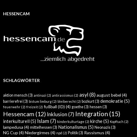
HESSENCAM
SCHLAGWÖRTER
asyl
(8)
august bebel
(4)
aktion mensch
(3)
antinazi
(2)
antirassismus
(2)
demokratie
(5)
barrierefrei
(3)
bozkurt
(3)
bistum limburg
(2)
bleiberecht
(2)
fußball (ID)
(4)
goethe
(3)
hessen
(3)
feuerwehr
(2)
freizeit
(2)
Integration
(15)
Hessencam
(12)
Inklusion
(7)
Islam
(7)
interkulturell
(5)
kirche
(5)
kinderkulturtage
(2)
Kopftuch
(2)
Nationalismus
(5)
lampedusa
(4)
mittelhessen
(3)
Neonazis
(3)
NG Cup
(4)
Niedergirmes
(4)
Rassismus
(4)
Politik
(3)
npd
(2)