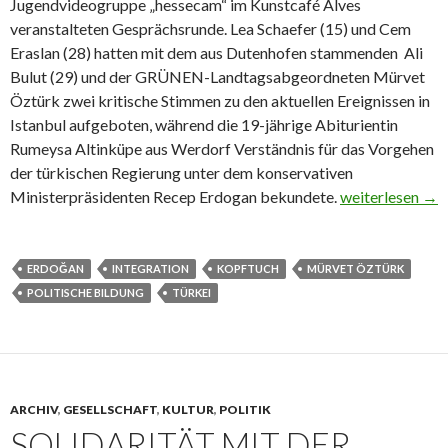
Jugendvideogruppe „hessecam“ im Kunstcafé Alves
veranstalteten Gesprächsrunde. Lea Schaefer (15) und Cem
Eraslan (28) hatten mit dem aus Dutenhofen stammenden Ali
Bulut (29) und der GRÜNEN-Landtagsabgeordneten Mürvet
Öztürk zwei kritische Stimmen zu den aktuellen Ereignissen in
Istanbul aufgeboten, während die 19-jährige Abiturientin
Rumeysa Altinküpe aus Werdorf Verständnis für das Vorgehen
der türkischen Regierung unter dem konservativen
Café Alves: Ge
Ministerpräsidenten Recep Erdogan bekundete.
weiterlesen
→
ERDOĞAN
INTEGRATION
KOPFTUCH
MÜRVET ÖZTÜRK
POLITISCHE BILDUNG
TÜRKEI
ARCHIV
,
GESELLSCHAFT
,
KULTUR
,
POLITIK
SOLIDARITÄT MIT DER