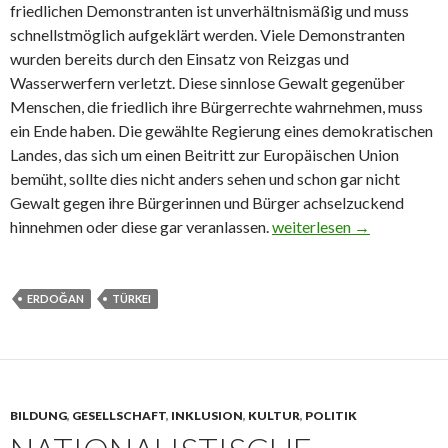
friedlichen Demonstranten ist unverhältnismäßig und muss
schnellstmöglich aufgeklärt werden. Viele Demonstranten
wurden bereits durch den Einsatz von Reizgas und
Wasserwerfern verletzt. Diese sinnlose Gewalt gegenüber
Menschen, die friedlich ihre Bürgerrechte wahrnehmen, muss
ein Ende haben. Die gewählte Regierung eines demokratischen
Landes, das sich um einen Beitritt zur Europäischen Union
bemüht, sollte dies nicht anders sehen und schon gar nicht
Gewalt gegen ihre Bürgerinnen und Bürger achselzuckend
Offener Brief an Ministe
hinnehmen oder diese gar veranlassen.
weiterlesen
→
ERDOĞAN
TÜRKEI
BILDUNG
,
GESELLSCHAFT
,
INKLUSION
,
KULTUR
,
POLITIK