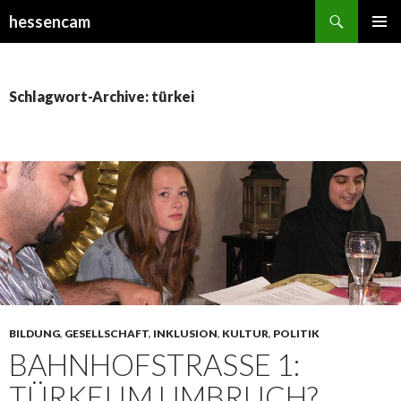
Suchen
hessencam
SPRINGE
PRIMÄR
ZUM
MENÜ
INHALT
Schlagwort-Archive: türkei
BILDUNG
,
GESELLSCHAFT
,
INKLUSION
,
KULTUR
,
POLITIK
BAHNHOFSTRASSE 1: T
ÜRKEI IM UMBRUCH?