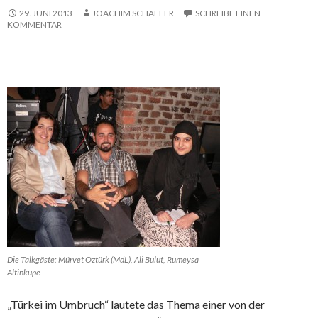
29. JUNI 2013
JOACHIM SCHAEFER
SCHREIBE EINEN
KOMMENTAR
Die Talkgäste: Mürvet Öztürk (MdL), Ali Bulut, Rumeysa
Altinküpe
„Türkei im Umbruch“ lautete das Thema einer von der