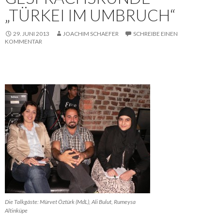
„TÜRKEI IM UMBRUCH“
29. JUNI 2013
JOACHIM SCHAEFER
SCHREIBE EINEN
KOMMENTAR
Die Talkgäste: Mürvet Öztürk (MdL), Ali Bulut, Rumeysa
Altinküpe