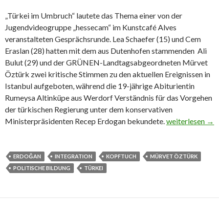
„Türkei im Umbruch“ lautete das Thema einer von der
Jugendvideogruppe „hessecam“ im Kunstcafé Alves
veranstalteten Gesprächsrunde. Lea Schaefer (15) und Cem
Eraslan (28) hatten mit dem aus Dutenhofen stammenden Ali
Bulut (29) und der GRÜNEN-Landtagsabgeordneten Mürvet
Öztürk zwei kritische Stimmen zu den aktuellen Ereignissen in
Istanbul aufgeboten, während die 19-jährige Abiturientin
Rumeysa Altinküpe aus Werdorf Verständnis für das Vorgehen
der türkischen Regierung unter dem konservativen
Café Alves: Ge
Ministerpräsidenten Recep Erdogan bekundete.
weiterlesen
→
ERDOĞAN
INTEGRATION
KOPFTUCH
MÜRVET ÖZTÜRK
POLITISCHE BILDUNG
TÜRKEI