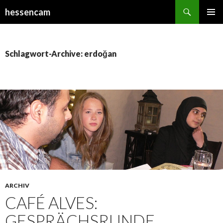
Suchen
hessencam
SPRINGE
PRIMÄR
ZUM
MENÜ
INHALT
Schlagwort-Archive: erdoğan
ARCHIV
CAFÉ ALVES:
GESPRÄCHSRUNDE