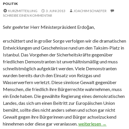
POLITIK
KURZMITTEILUNG
3. JUNI 2013
JOACHIM SCHAEFER
SCHREIBE EINEN KOMMENTAR
Sehr geehrter Herr Ministerpräsident Erdoğan,
erschüttert und in großer Sorge verfolgen wir die dramatischen
Entwicklungen und Geschehnisse rund um den Taksim-Platz in
Istanbul. Das Vorgehen der Sicherheitskräfte gegenüber
friedlichen Demonstranten ist unverhältnismäßig und muss
schnellstmöglich aufgeklärt werden. Viele Demonstranten
wurden bereits durch den Einsatz von Reizgas und
Wasserwerfern verletzt. Diese sinnlose Gewalt gegenüber
Menschen, die friedlich ihre Bürgerrechte wahrnehmen, muss
ein Ende haben. Die gewählte Regierung eines demokratischen
Landes, das sich um einen Beitritt zur Europäischen Union
bemüht, sollte dies nicht anders sehen und schon gar nicht
Gewalt gegen ihre Bürgerinnen und Bürger achselzuckend
Offener Brief an Ministe
hinnehmen oder diese gar veranlassen.
weiterlesen
→