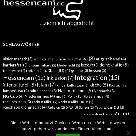
SCHLAGWÖRTER
asyl
(8)
august bebel
(4)
aktion mensch
(3)
antinazi
(2)
antirassismus
(2)
demokratie
(5)
barrierefrei
(3)
bozkurt
(3)
bistum limburg
(2)
bleiberecht
(2)
fußball (ID)
(4)
goethe
(3)
hessen
(3)
feuerwehr
(2)
freizeit
(2)
Integration
(15)
Hessencam
(12)
Inklusion
(7)
Islam
(7)
interkulturell
(5)
kirche
(5)
kinderkulturtage
(2)
Kopftuch
(2)
Nationalismus
(5)
lampedusa
(4)
mittelhessen
(3)
Neonazis
(3)
NG Cup
(4)
Niedergirmes
(4)
Rassismus
(4)
Politik
(3)
npd
(2)
rechtsextrem
(3)
rechtsradikal
(2)
Rechtsradikalismus
(2)
Reichspogromnacht
(4)
SPD
(3)
Religion
(2)
Syrien
(2)
Tebartz-van Elst
(2)
wetzlar
(58)
türkei
(5)
Werther
(4)
Wahlkampf
(3)
Wahl
(2)
Diese Website benutzt Cookies. Wenn du die Website weiter
nutzt, gehen wir von deinem Einverständnis aus.