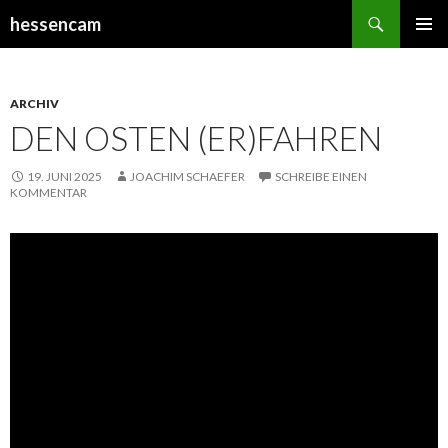
Suchen
hessencam
SPRINGE
PRIMÄR
ZUM
MENÜ
INHALT
ARCHIV
DEN OSTEN (ER)FAHREN
19. JUNI 2025
JOACHIM SCHAEFER
SCHREIBE EINEN
KOMMENTAR