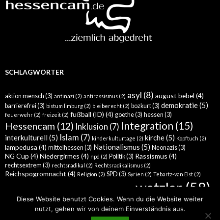
SCHLAGWÖRTER
asyl
(8)
august bebel
(4)
aktion mensch
(3)
antinazi
(2)
antirassismus
(2)
demokratie
(5)
barrierefrei
(3)
bozkurt
(3)
bistum limburg
(2)
bleiberecht
(2)
fußball (ID)
(4)
goethe
(3)
hessen
(3)
feuerwehr
(2)
freizeit
(2)
Integration
(15)
Hessencam
(12)
Inklusion
(7)
Islam
(7)
interkulturell
(5)
kirche
(5)
kinderkulturtage
(2)
Kopftuch
(2)
Nationalismus
(5)
lampedusa
(4)
mittelhessen
(3)
Neonazis
(3)
NG Cup
(4)
Niedergirmes
(4)
Rassismus
(4)
Politik
(3)
npd
(2)
rechtsextrem
(3)
rechtsradikal
(2)
Rechtsradikalismus
(2)
Reichspogromnacht
(4)
SPD
(3)
Religion
(2)
Syrien
(2)
Tebartz-van Elst
(2)
wetzlar
(58)
türkei
(5)
Werther
(4)
Wahlkampf
(3)
Wahl
(2)
Diese Website benutzt Cookies. Wenn du die Website weiter
nutzt, gehen wir von deinem Einverständnis aus.