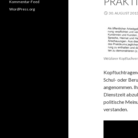
PRAKT
Kommentar-Feed
WordPress.org
30. AUGUST 201
Wetzlarer Kopftuchver
Kopftuchtragend
Schul- oder Ber
angenommen. Ihn
Dienstzeit abzu
politische Mein
verstanden.