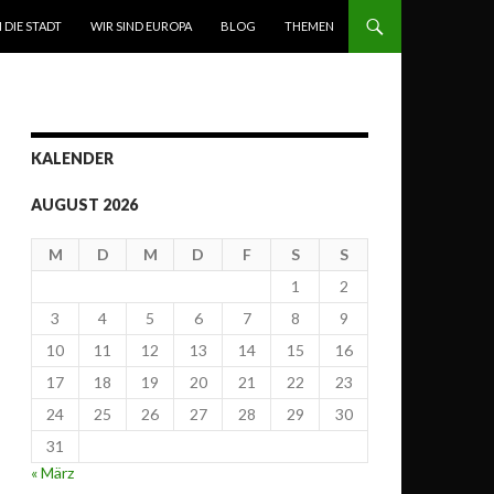
N DIE STADT
WIR SIND EUROPA
BLOG
THEMEN
KALENDER
AUGUST 2026
M
D
M
D
F
S
S
1
2
3
4
5
6
7
8
9
10
11
12
13
14
15
16
17
18
19
20
21
22
23
24
25
26
27
28
29
30
31
« März