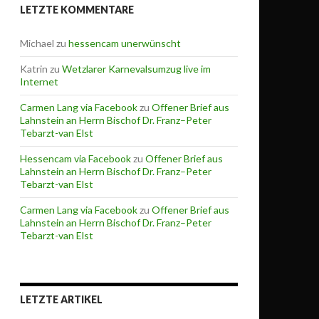
LETZTE KOMMENTARE
Michael
zu
hessencam unerwünscht
Katrin
zu
Wetzlarer Karnevalsumzug live im
Internet
Carmen Lang via Facebook
zu
Offener Brief aus
Lahnstein an Herrn Bischof Dr. Franz–Peter
Tebarzt-van Elst
Hessencam via Facebook
zu
Offener Brief aus
kei im Umbruch“
Lahnstein an Herrn Bischof Dr. Franz–Peter
Tebarzt-van Elst
Carmen Lang via Facebook
zu
Offener Brief aus
Lahnstein an Herrn Bischof Dr. Franz–Peter
Tebarzt-van Elst
LETZTE ARTIKEL