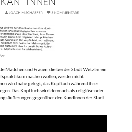
IKANTINNEN
3
JOACHIM SCHAEFER
3 KOMMENTARE
bot
e Mädchen und Frauen, die bei der Stadt Wetzlar ein
ufspraktikum machen wollen, werden nicht
en wird nahe gelegt, das Kopftuch während ihrer
legen. Das Kopftuch wird demnach als religiöse oder
ungsäußerungen gegenüber den KundInnen der Stadt