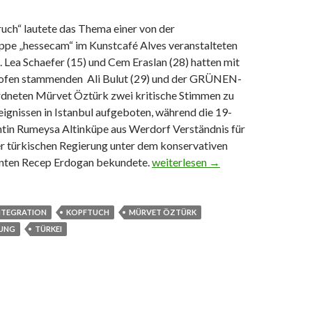
uch“ lautete das Thema einer von der
pe „hessecam“ im Kunstcafé Alves veranstalteten
 Lea Schaefer (15) und Cem Eraslan (28) hatten mit
ofen stammenden Ali Bulut (29) und der GRÜNEN-
neten Mürvet Öztürk zwei kritische Stimmen zu
eignissen in Istanbul aufgeboten, während die 19-
entin Rumeysa Altinküpe aus Werdorf Verständnis für
r türkischen Regierung unter dem konservativen
Café Alves: Gesprächsrunde „Tür
enten Recep Erdogan bekundete.
weiterlesen
→
NTEGRATION
KOPFTUCH
MÜRVET ÖZTÜRK
DUNG
TÜRKEI