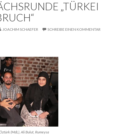
ÄCHSRUNDE „TÜRKEI
BRUCH“
JOACHIM SCHAEFER
SCHREIBE EINEN KOMMENTAR
Öztürk (MdL), Ali Bulut, Rumeysa