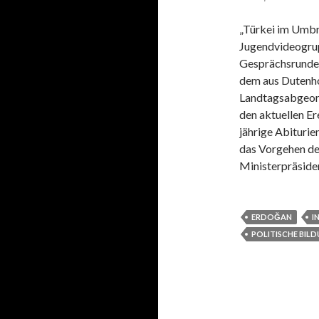
„Türkei im Umbr
Jugendvideogrup
Gesprächsrunde.
dem aus Dutenh
Landtagsabgeord
den aktuellen Er
jährige Abituri
das Vorgehen de
Ministerpräsid
ERDOĞAN
I
POLITISCHE BIL