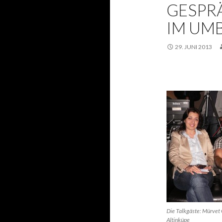
GESPR
IM UM
29. JUNI 2013
Die Talkgäste: Mürvet 
Altinküpe