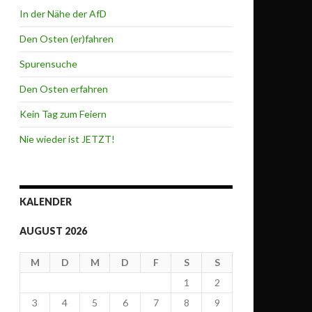
In der Nähe der AfD
Den Osten (er)fahren
Spurensuche
Den Osten erfahren
Kein Tag zum Feiern
Nie wieder ist JETZT!
KALENDER
AUGUST 2026
M
D
M
D
F
S
S
1
2
3
4
5
6
7
8
9