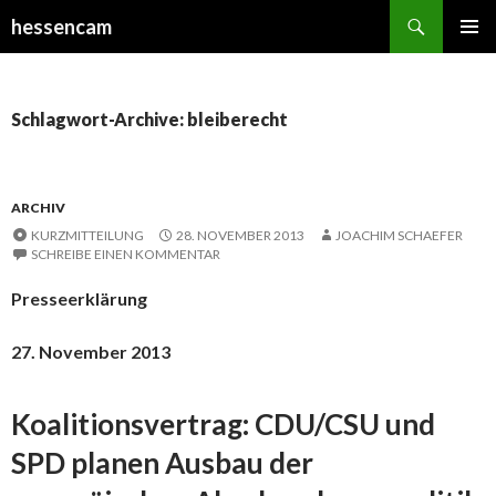
Suchen
hessencam
SPRINGE
PRIMÄR
ZUM
MENÜ
INHALT
Schlagwort-Archive: bleiberecht
ARCHIV
KURZMITTEILUNG
28. NOVEMBER 2013
JOACHIM SCHAEFER
SCHREIBE EINEN KOMMENTAR
Presseerklärung
27. November 2013
Koalitionsvertrag: CDU/CSU und
SPD planen Ausbau der