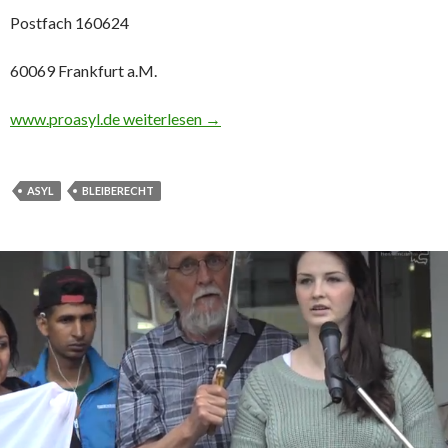
Postfach 160624
60069 Frankfurt a.M.
Die Hardliner der Union haben sich bei der euro
www.proasyl.de
weiterlesen
→
ASYL
BLEIBERECHT