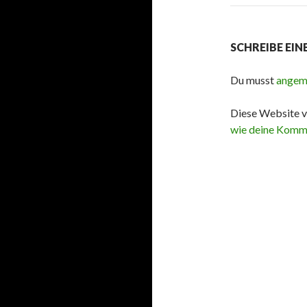
SCHREIBE EI
Du musst
angem
Diese Website v
wie deine Komme