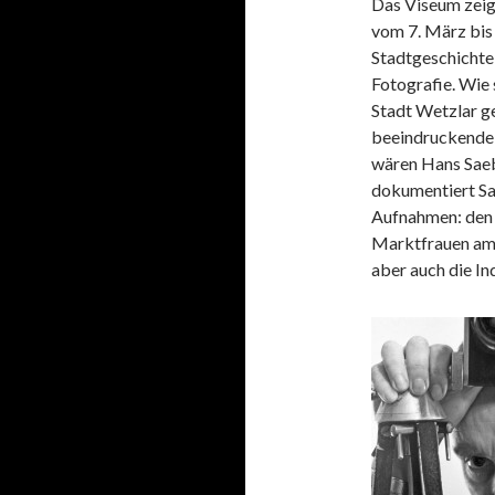
Das Viseum zeigt
vom 7. März bis 
Stadtgeschichte
Fotografie. Wie 
Stadt Wetzlar ge
beeindruckende 
wären Hans Saeb
dokumentiert Sa
Aufnahmen: den
Marktfrauen am 
aber auch die In