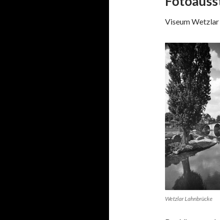
Fotoausst
Viseum Wetzlar
Wetzlar Lahnbrücke