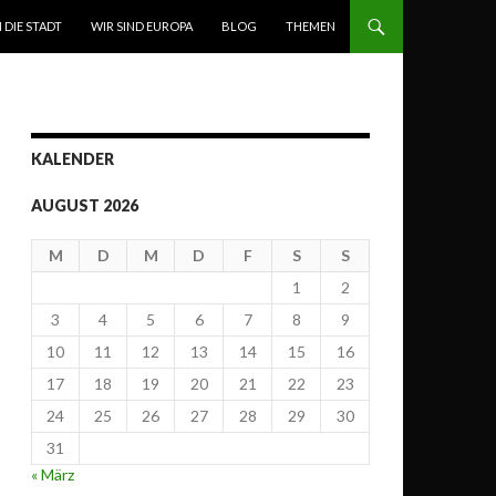
N DIE STADT
WIR SIND EUROPA
BLOG
THEMEN
KALENDER
AUGUST 2026
M
D
M
D
F
S
S
1
2
3
4
5
6
7
8
9
10
11
12
13
14
15
16
17
18
19
20
21
22
23
24
25
26
27
28
29
30
31
« März