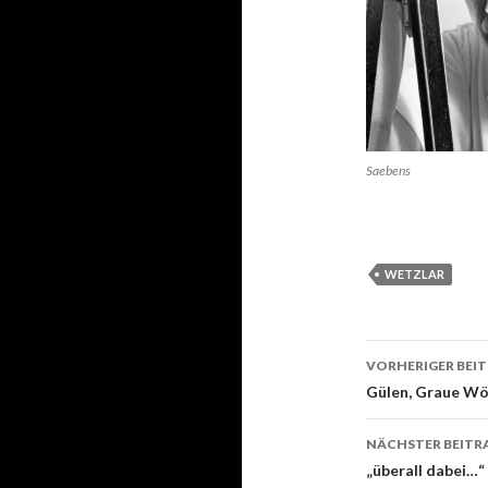
Saebens
WETZLAR
Beitrags-
VORHERIGER BEI
Navigati
Gülen, Graue Wö
NÄCHSTER BEITR
„überall dabei…