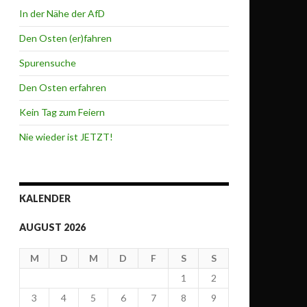
In der Nähe der AfD
Den Osten (er)fahren
Spurensuche
Den Osten erfahren
Kein Tag zum Feiern
Nie wieder ist JETZT!
KALENDER
AUGUST 2026
M
D
M
D
F
S
S
1
2
3
4
5
6
7
8
9