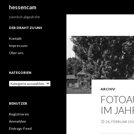
Suchen
hessencam
ziemlich abgedreht
DER DRAHT ZU UNS
Kontakt
Impressum
Über uns
KATEGORIEN
Kategorien
ARCHIV
FOTOA
BENUTZER
IM JAH
Registrieren
Anmelden
26. FEBRUAR 20
Eintrags-Feed