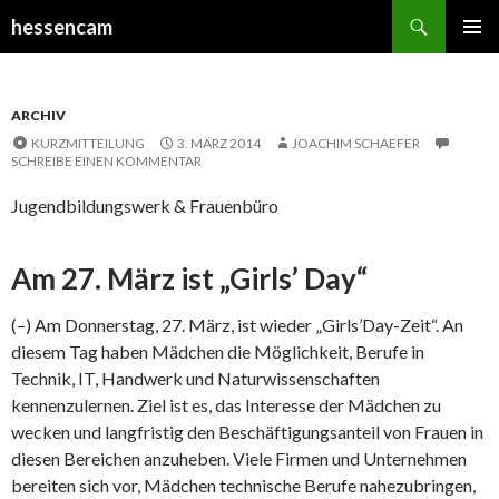
Suchen
hessencam
SPRINGE
PRIMÄR
ZUM
MENÜ
INHALT
ARCHIV
KURZMITTEILUNG
3. MÄRZ 2014
JOACHIM SCHAEFER
SCHREIBE EINEN KOMMENTAR
Jugendbildungswerk & Frauenbüro
Am 27. März ist „Girls’ Day“
(–) Am Donnerstag, 27. März, ist wieder „Girls’Day-Zeit“. An
diesem Tag haben Mädchen die Möglichkeit, Berufe in
Technik, IT, Handwerk und Naturwissenschaften
kennenzulernen. Ziel ist es, das Interesse der Mädchen zu
wecken und langfristig den Beschäftigungsanteil von Frauen in
diesen Bereichen anzuheben. Viele Firmen und Unternehmen
bereiten sich vor, Mädchen technische Berufe nahezubringen,