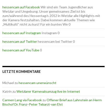
hessencam auf Facebook
Wir sind ein Team Jugendlicher aus
Wetzlar und Umgebung. Unser gemeinsames Ziel ist bis
zum/während des Hessentag/s 2012 in Wetzlar alle Highlights mit
der Kamera festzuhalten. Dabei kommen aktuelle Themen wie
„Multikulti“ nicht zu kurz! Für ein buntes We 0
hessencam auf Instagram
Instagram 0
hessencam auf Twitter
hessencam bei Twitter 0
hessencam auf YouTube
0
LETZTE KOMMENTARE
Michael
zu
hessencam unerwünscht
Katrin
zu
Wetzlarer Karnevalsumzug live im Internet
Carmen Lang via Facebook
zu
Offener Brief aus Lahnstein an Herrn
Bischof Dr. Franz–Peter Tebarzt-van Elst