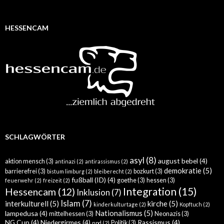
HESSENCAM
SCHLAGWÖRTER
asyl
(8)
august bebel
(4)
aktion mensch
(3)
antinazi
(2)
antirassismus
(2)
demokratie
(5)
barrierefrei
(3)
bozkurt
(3)
bistum limburg
(2)
bleiberecht
(2)
fußball (ID)
(4)
goethe
(3)
hessen
(3)
feuerwehr
(2)
freizeit
(2)
Integration
(15)
Hessencam
(12)
Inklusion
(7)
Islam
(7)
interkulturell
(5)
kirche
(5)
kinderkulturtage
(2)
Kopftuch
(2)
Nationalismus
(5)
lampedusa
(4)
mittelhessen
(3)
Neonazis
(3)
NG Cup
(4)
Niedergirmes
(4)
Rassismus
(4)
Politik
(3)
npd
(2)