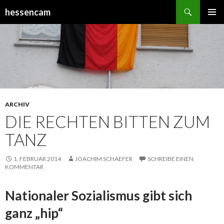
Suchen
hessencam
SPRINGE
PRIMÄR
ZUM
MENÜ
INHALT
ARCHIV
DIE RECHTEN BITTEN ZUM
TANZ
1. FEBRUAR 2014
JOACHIM SCHAEFER
SCHREIBE EINEN
KOMMENTAR
Nationaler Sozialismus gibt sich
ganz „hip“