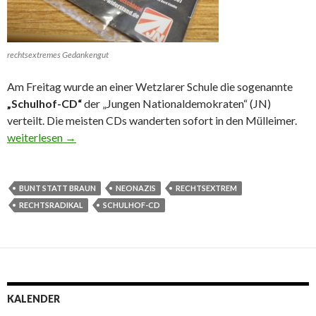
rechtsextremes Gedankengut
Am Freitag wurde an einer Wetzlarer Schule die sogenannte
„Schulhof-CD“
der „Jungen Nationaldemokraten“ (JN)
verteilt. Die meisten CDs wanderten sofort in den Mülleimer.
Was tun gegen die rechtsextreme Schulhof-CD?
weiterlesen
→
BUNT STATT BRAUN
NEONAZIS
RECHTSEXTREM
RECHTSRADIKAL
SCHULHOF-CD
KALENDER