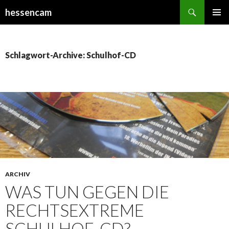
Suchen
hessencam
SPRINGE
PRIMÄR
ZUM
MENÜ
INHALT
Schlagwort-Archive: Schulhof-CD
ARCHIV
WAS TUN GEGEN DIE
RECHTSEXTREME
SCHULHOF-CD?