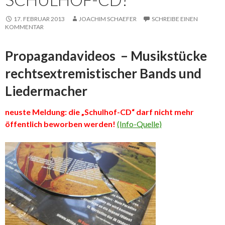
17. FEBRUAR 2013
JOACHIM SCHAEFER
SCHREIBE EINEN
KOMMENTAR
Propagandavideos – Musikstücke
rechtsextremistischer Bands und
Liedermacher
neuste Meldung: die „Schulhof-CD“ darf nicht mehr
öffentlich beworben werden!
(Info-Quelle)