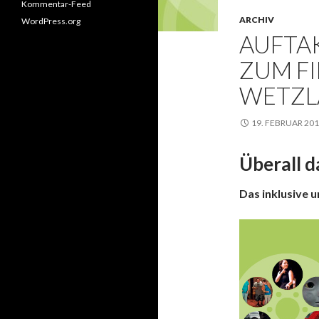
Kommentar-Feed
ARCHIV
WordPress.org
AUFTA
ZUM FI
WETZL
19. FEBRUAR 20
Überall d
Das inklusive 