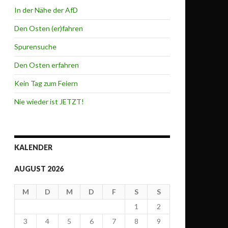
In der Nähe der AfD
Den Osten (er)fahren
Spurensuche
Den Osten erfahren
Kein Tag zum Feiern
Nie wieder ist JETZT!
KALENDER
AUGUST 2026
M
D
M
D
F
S
S
1
2
3
4
5
6
7
8
9