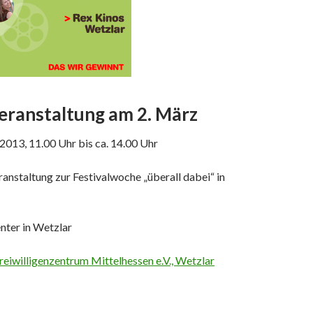
eranstaltung am 2. März
2013, 11.00 Uhr bis ca. 14.00 Uhr
ranstaltung zur Festivalwoche „überall dabei“ in
nter in Wetzlar
reiwilligenzentrum Mittelhessen e.V., Wetzlar
tung zum Filmfestival in Wetzlar