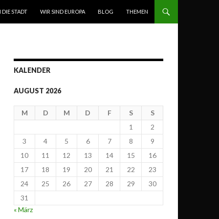
N DIE STADT
WIR SIND EUROPA
BLOG
THEMEN
KALENDER
AUGUST 2026
M
D
M
D
F
S
S
1
2
3
4
5
6
7
8
9
10
11
12
13
14
15
16
17
18
19
20
21
22
23
24
25
26
27
28
29
30
31
« März