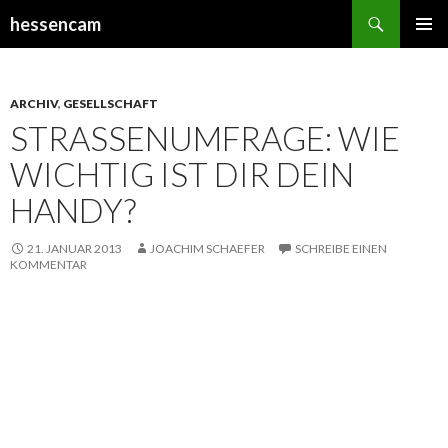
Suchen
hessencam
SPRINGE
PRIMÄR
ZUM
MENÜ
INHALT
ARCHIV
,
GESELLSCHAFT
STRASSENUMFRAGE: WIE W
ICHTIG IST DIR DEIN H
ANDY?
21. JANUAR 2013
JOACHIM SCHAEFER
SCHREIBE EINEN
KOMMENTAR