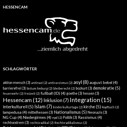
HESSENCAM
SCHLAGWÖRTER
asyl
(8)
august bebel
(4)
aktion mensch
(3)
antinazi
(2)
antirassismus
(2)
demokratie
(5)
barrierefrei
(3)
bozkurt
(3)
bistum limburg
(2)
bleiberecht
(2)
fußball (ID)
(4)
goethe
(3)
hessen
(3)
feuerwehr
(2)
freizeit
(2)
Integration
(15)
Hessencam
(12)
Inklusion
(7)
Islam
(7)
interkulturell
(5)
kirche
(5)
kinderkulturtage
(2)
Kopftuch
(2)
Nationalismus
(5)
lampedusa
(4)
mittelhessen
(3)
Neonazis
(3)
NG Cup
(4)
Niedergirmes
(4)
Rassismus
(4)
Politik
(3)
npd
(2)
rechtsextrem
(3)
rechtsradikal
(2)
Rechtsradikalismus
(2)