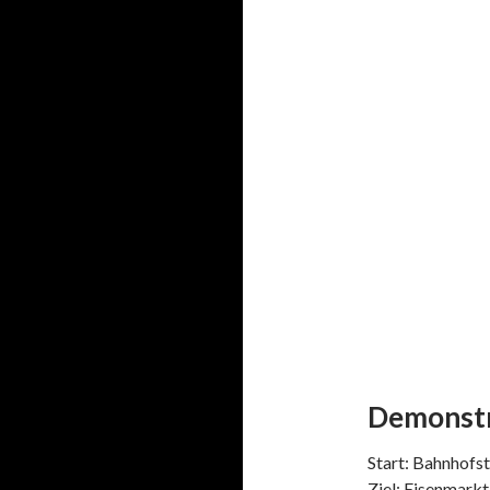
Demonstr
Start: Bahnhofs
Ziel: Eisenmarkt