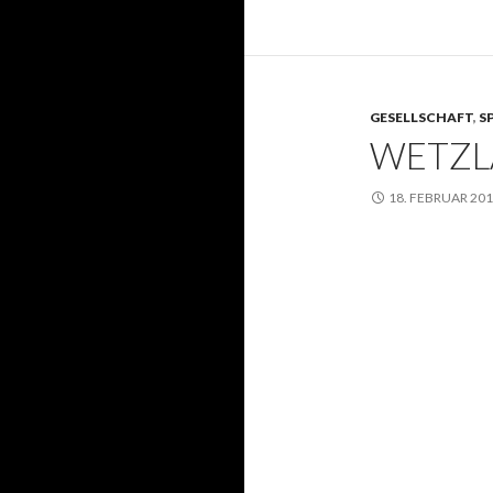
GESELLSCHAFT
,
S
WETZL
18. FEBRUAR 20