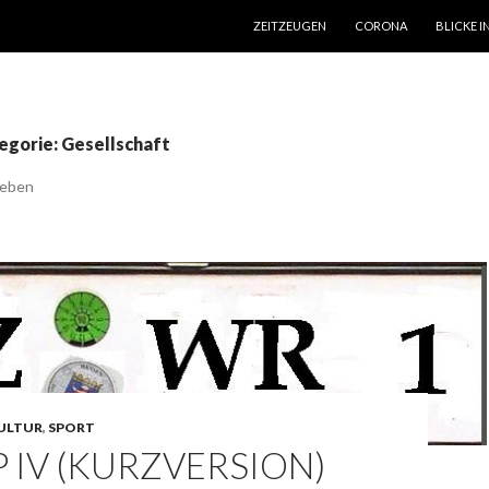
SPRINGE ZUM INHALT
ZEITZEUGEN
CORONA
BLICKE I
egorie: Gesellschaft
leben
ULTUR
,
SPORT
 IV (KURZVERSION)