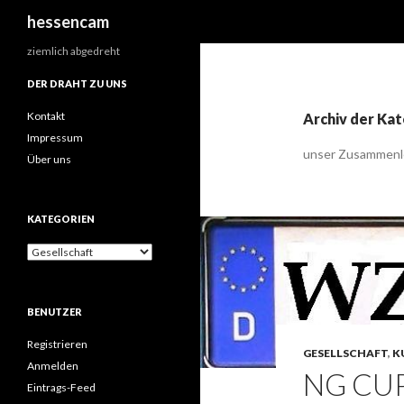
Suchen
hessencam
ziemlich abgedreht
DER DRAHT ZU UNS
Kontakt
Archiv der Kat
Impressum
unser Zusammen
Über uns
KATEGORIEN
Kategorien
BENUTZER
Registrieren
GESELLSCHAFT
,
K
Anmelden
NG CUP
Eintrags-Feed