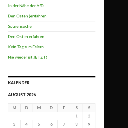
In der Nähe der AfD
Den Osten (er)fahren
Spurensuche
Den Osten erfahren
Kein Tag zum Feiern
Nie wieder ist JETZT!
KALENDER
AUGUST 2026
M
D
M
D
F
S
S
1
2
3
4
5
6
7
8
9