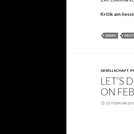
Kritik am hess
DEMO
PROT
GESELLSCHAFT
,
P
LET’S 
ON FEB
13. FEBRUAR 20