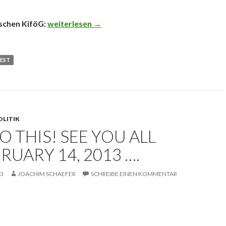
Protest gegen das neue Kinderförderungsgeset
ischen KiföG:
weiterlesen
→
EST
OLITIK
DO THIS! SEE YOU ALL
RUARY 14, 2013 ….
13
JOACHIM SCHAEFER
SCHREIBE EINEN KOMMENTAR