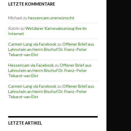
LETZTE KOMMENTARE
z (KiFöG)
Michael
zu
hessencam unerwünscht
Katrin
zu
Wetzlarer Karnevalsumzug live im
Internet
Carmen Lang via Facebook
zu
Offener Brief aus
Lahnstein an Herrn Bischof Dr. Franz–Peter
Tebarzt-van Elst
Hessencam via Facebook
zu
Offener Brief aus
Lahnstein an Herrn Bischof Dr. Franz–Peter
Tebarzt-van Elst
Carmen Lang via Facebook
zu
Offener Brief aus
Lahnstein an Herrn Bischof Dr. Franz–Peter
Tebarzt-van Elst
LETZTE ARTIKEL