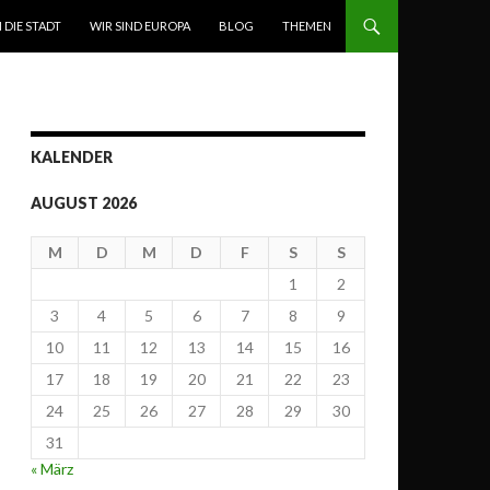
N DIE STADT
WIR SIND EUROPA
BLOG
THEMEN
KALENDER
AUGUST 2026
M
D
M
D
F
S
S
1
2
3
4
5
6
7
8
9
10
11
12
13
14
15
16
17
18
19
20
21
22
23
24
25
26
27
28
29
30
31
« März