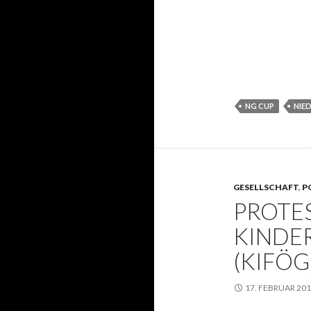
NG CUP
NIE
GESELLSCHAFT
,
P
PROTE
KINDE
(KIFÖG
17. FEBRUAR 20