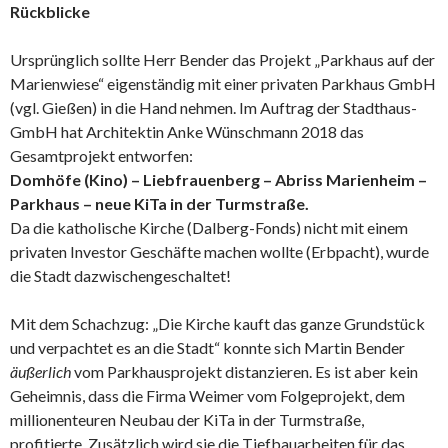
Rückblicke
Ursprünglich sollte Herr Bender das Projekt „Parkhaus auf der
Marienwiese“ eigenständig mit einer privaten Parkhaus GmbH
(vgl. Gießen) in die Hand nehmen. Im Auftrag der Stadthaus-
GmbH hat Architektin Anke Wünschmann 2018 das
Gesamtprojekt entworfen:
Domhöfe (Kino) – Liebfrauenberg – Abriss Marienheim –
Parkhaus – neue KiTa in der Turmstraße.
Da die katholische Kirche (Dalberg-Fonds) nicht mit einem
privaten Investor Geschäfte machen wollte (Erbpacht), wurde
die Stadt dazwischengeschaltet!
Mit dem Schachzug: „Die Kirche kauft das ganze Grundstück
und verpachtet es an die Stadt“ konnte sich Martin Bender
äußerlich
vom Parkhausprojekt distanzieren. Es ist aber kein
Geheimnis, dass die Firma Weimer vom Folgeprojekt, dem
millionenteuren Neubau der KiTa in der Turmstraße,
profitierte. Zusätzlich wird sie die Tiefbauarbeiten für das