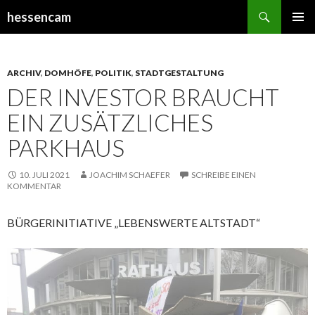
Suchen
hessencam
SPRINGE
PRIMÄR
ZUM
MENÜ
INHALT
ARCHIV
,
DOMHÖFE
,
POLITIK
,
STADTGESTALTUNG
DER INVESTOR BRAUCHT
EIN ZUSÄTZLICHES
PARKHAUS
10. JULI 2021
JOACHIM SCHAEFER
SCHREIBE EINEN
KOMMENTAR
BÜRGERINITIATIVE „LEBENSWERTE ALTSTADT“