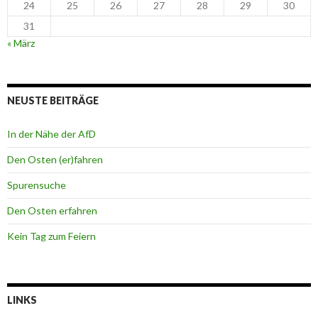
24
25
26
27
28
29
30
31
« März
NEUSTE BEITRÄGE
In der Nähe der AfD
Den Osten (er)fahren
Spurensuche
Den Osten erfahren
Kein Tag zum Feiern
LINKS