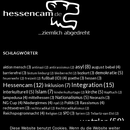
SCHLAGWÖRTER
asyl
(8)
august bebel
(4)
aktion mensch
(3)
antinazi
(2)
antirassismus
(2)
demokratie
(5)
barrierefrei
(3)
bozkurt
(3)
bistum limburg
(2)
bleiberecht
(2)
fußball (ID)
(4)
goethe
(3)
hessen
(3)
feuerwehr
(2)
freizeit
(2)
Integration
(15)
Hessencam
(12)
Inklusion
(7)
Islam
(7)
interkulturell
(5)
kirche
(5)
kinderkulturtage
(2)
Kopftuch
(2)
Nationalismus
(5)
lampedusa
(4)
mittelhessen
(3)
Neonazis
(3)
NG Cup
(4)
Niedergirmes
(4)
Rassismus
(4)
Politik
(3)
npd
(2)
rechtsextrem
(3)
rechtsradikal
(2)
Rechtsradikalismus
(2)
Reichspogromnacht
(4)
SPD
(3)
Religion
(2)
Syrien
(2)
Tebartz-van Elst
(2)
wetzlar
(58)
türkei
(5)
Werther
(4)
Wahlkampf
(3)
Wahl
(2)
Diese Website benutzt Cookies. Wenn du die Website weiter