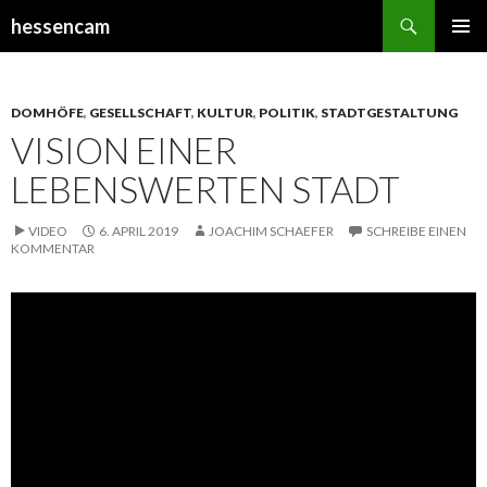
Suchen
hessencam
SPRINGE
PRIMÄR
ZUM
MENÜ
INHALT
DOMHÖFE
,
GESELLSCHAFT
,
KULTUR
,
POLITIK
,
STADTGESTALTUNG
VISION EINER
LEBENSWERTEN STADT
VIDEO
6. APRIL 2019
JOACHIM SCHAEFER
SCHREIBE EINEN
KOMMENTAR