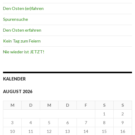
Den Osten (er)fahren
Spurensuche
Den Osten erfahren
Kein Tag zum Feiern
Nie wieder ist JETZT!
KALENDER
AUGUST 2026
M
D
M
D
F
S
S
1
2
3
4
5
6
7
8
9
10
11
12
13
14
15
16