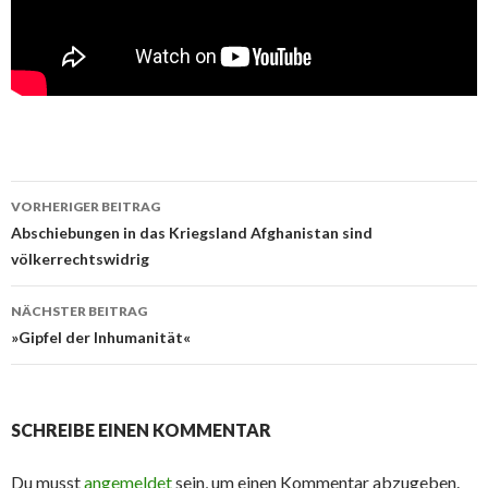
Beitrags-
VORHERIGER BEITRAG
Navigation
Abschiebungen in das Kriegsland Afghanistan sind
völkerrechtswidrig
NÄCHSTER BEITRAG
»Gipfel der Inhumanität«
SCHREIBE EINEN KOMMENTAR
Du musst
angemeldet
sein, um einen Kommentar abzugeben.