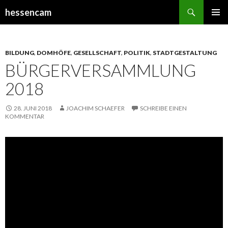
Suchen
hessencam
SPRINGE
PRIMÄR
ZUM
MENÜ
INHALT
BILDUNG
,
DOMHÖFE
,
GESELLSCHAFT
,
POLITIK
,
STADTGESTALTUNG
BÜRGERVERSAMMLUNG
2018
28. JUNI 2018
JOACHIM SCHAEFER
SCHREIBE EINEN
KOMMENTAR