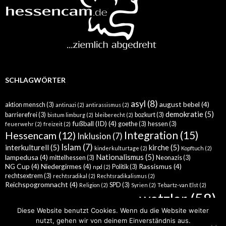
SCHLAGWÖRTER
asyl
(8)
august bebel
(4)
aktion mensch
(3)
antinazi
(2)
antirassismus
(2)
demokratie
(5)
barrierefrei
(3)
bozkurt
(3)
bistum limburg
(2)
bleiberecht
(2)
fußball (ID)
(4)
goethe
(3)
hessen
(3)
feuerwehr
(2)
freizeit
(2)
Integration
(15)
Hessencam
(12)
Inklusion
(7)
Islam
(7)
interkulturell
(5)
kirche
(5)
kinderkulturtage
(2)
Kopftuch
(2)
Nationalismus
(5)
lampedusa
(4)
mittelhessen
(3)
Neonazis
(3)
NG Cup
(4)
Niedergirmes
(4)
Rassismus
(4)
Politik
(3)
npd
(2)
rechtsextrem
(3)
rechtsradikal
(2)
Rechtsradikalismus
(2)
Reichspogromnacht
(4)
SPD
(3)
Religion
(2)
Syrien
(2)
Tebartz-van Elst
(2)
wetzlar
(58)
türkei
(5)
Werther
(4)
Wahlkampf
(3)
Wahl
(2)
Diese Website benutzt Cookies. Wenn du die Website weiter
nutzt, gehen wir von deinem Einverständnis aus.