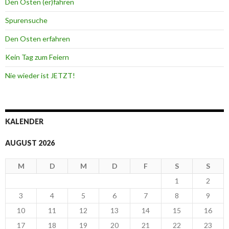
Den Osten (er)fahren
Spurensuche
Den Osten erfahren
Kein Tag zum Feiern
Nie wieder ist JETZT!
KALENDER
AUGUST 2026
M
D
M
D
F
S
S
1
2
3
4
5
6
7
8
9
10
11
12
13
14
15
16
17
18
19
20
21
22
23