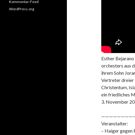
Kommentar-Feed
WordPress.org
Esther Bejarano
orchesters aus 
ihrem Sohn Jora
Vertreter dreier
Christentum, Is
ein friedliches 
3. November 2
————————
Veranstalter:
– Haiger gegen Re