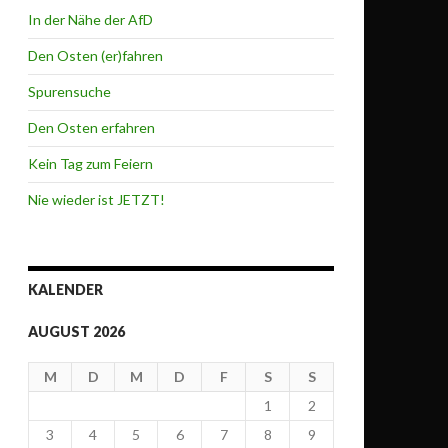
In der Nähe der AfD
Den Osten (er)fahren
Spurensuche
Den Osten erfahren
Kein Tag zum Feiern
Nie wieder ist JETZT!
KALENDER
AUGUST 2026
M
D
M
D
F
S
S
1
2
3
4
5
6
7
8
9