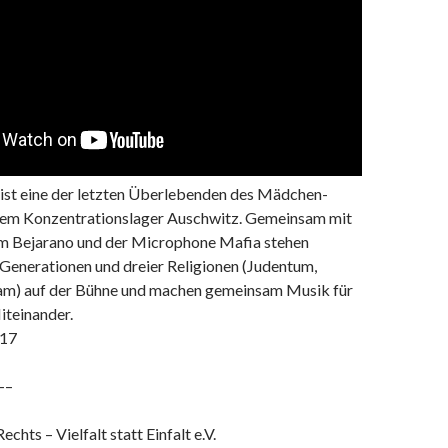
 ist eine der letzten Überlebenden des Mädchen­
dem Konzentrations­lager Auschwitz. Gemeinsam mit
m Bejarano und der Microphone Mafia stehen
 Generationen und dreier Religionen (Judentum,
lam) auf der Bühne und machen gemeinsam Musik für
Miteinander.
017
—–
chts – Vielfalt statt Einfalt e.V.