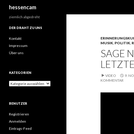
Suchen
hessencam
ziemlich abgedreht
DER DRAHT ZU UNS
ERINNERUNGSKU
Kontakt
MUSIK
,
POLITIK
,
R
Impressum
SAGE N
Über uns
LETZT
KATEGORIEN
VIDEO
9. N
KOMMENTAR
Kategorien
BENUTZER
Registrieren
Anmelden
Eintrags-Feed