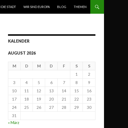
N DIE STADT
WIR SIND EUROPA
BLOG
THEMEN
KALENDER
AUGUST 2026
M
D
M
D
F
S
S
1
2
3
4
5
6
7
8
9
10
11
12
13
14
15
16
17
18
19
20
21
22
23
24
25
26
27
28
29
30
31
« März