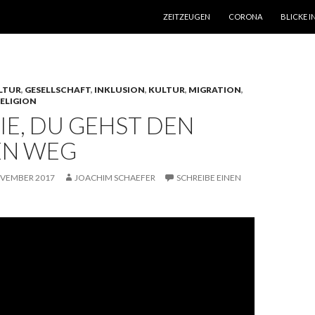
SPRINGE ZUM INHALT
ZEITZEUGEN
CORONA
BLICKE I
LTUR
,
GESELLSCHAFT
,
INKLUSION
,
KULTUR
,
MIGRATION
,
ELIGION
IE, DU GEHST DEN
EN WEG
OVEMBER 2017
JOACHIM SCHAEFER
SCHREIBE EINEN