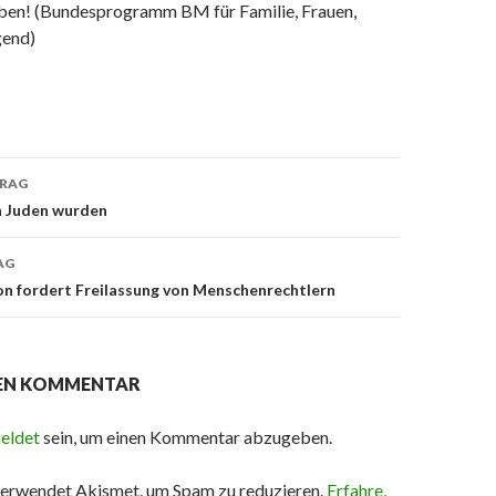
ben! (Bundesprogramm BM für Familie, Frauen,
gend)
TRAG
on
n Juden wurden
AG
on fordert Freilassung von Menschenrechtlern
NEN KOMMENTAR
eldet
sein, um einen Kommentar abzugeben.
erwendet Akismet, um Spam zu reduzieren.
Erfahre,